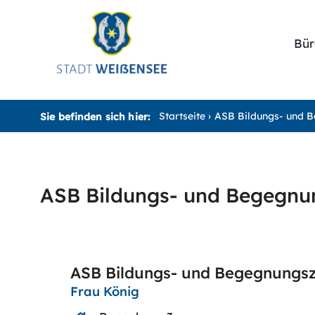
Zum
Inhalt
Bür
springen
Startseite
ASB Bildungs- und 
Sie befinden sich hier:
ASB Bildungs- und Begegnu
ASB Bildungs- und Begegnungs
Frau König