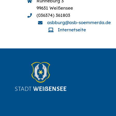
Runneburg 3
99631 Weißensee
(036374) 361803
asbburg@asb-soemmerda.de
Internetseite